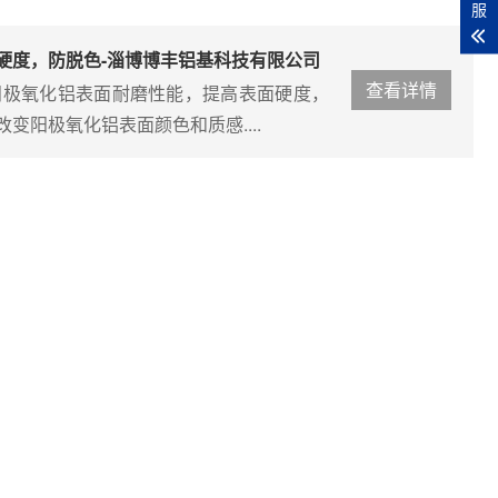
服
硬度，防脱色-淄博博丰铝基科技有限公司
查看详情
阳极氧化铝表面耐磨性能，提高表面硬度，
阳极氧化铝表面颜色和质感....