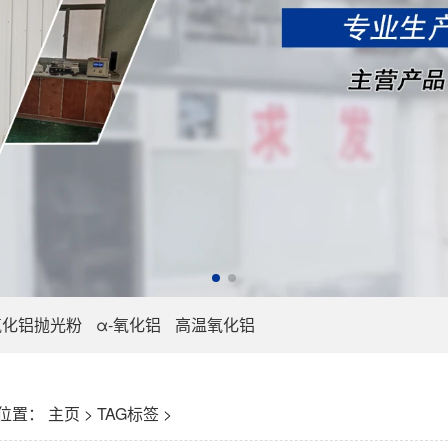
氧化铝抛光粉
α-氧化铝
高温氧化铝
位置：
主页
>
TAG标签
>