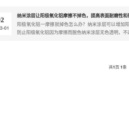
纳米涂层让阳极氧化铝摩擦不掉色，提高表面耐磨性和
02
阳极氧化铝一摩擦就掉色怎么办？纳米涂层可以增加
3-01
防止阳极氧化铝因为摩擦而脱色纳米涂层无色透明，不改变
共
1
页
1
条