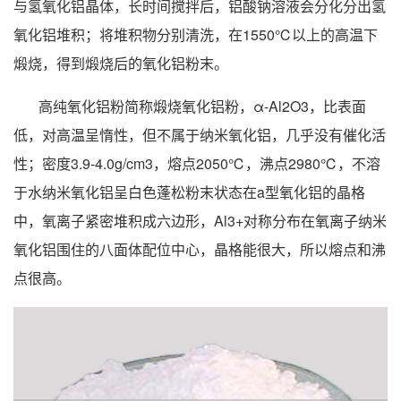
与氢氧化铝晶体，长时间搅拌后，铝酸钠溶液会分化分出氢
氧化铝堆积；将堆积物分别清洗，在1550℃以上的高温下
煅烧，得到煅烧后的氧化铝粉末。
高纯氧化铝粉简称煅烧氧化铝粉，α-Al2O3，比表面
低，对高温呈惰性，但不属于纳米氧化铝，几乎没有催化活
性；密度3.9-4.0g/cm3，熔点2050℃，沸点2980℃，不溶
于水纳米氧化铝呈白色蓬松粉末状态在a型氧化铝的晶格
中，氧离子紧密堆积成六边形，Al3+对称分布在氧离子纳米
氧化铝围住的八面体配位中心，晶格能很大，所以熔点和沸
点很高。