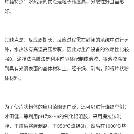
片晶特点：水热法的优点是粒子纯度高、分散性好且晶形
好。
其缺点是：反应周期长，反应过程需在封闭的系统中进行另
外，水热法有高温高压步骤，因此对生产设备的依赖性比较
强3、涂膜法涂膜法是利用前驱体配制成溶胶，将溶胶涂覆
到具有光滑表面的基体材料上，经干燥、剥离，即得片状粉
体材料。
为了使片状粉体的应用范围更广泛，还可以进行烧结举例：
才田健二等利用pH为3～5的氧化铝溶胶，采用提拉法制
膜，干燥后将膜剥离，于350℃烧结6h，然后在1000℃烧