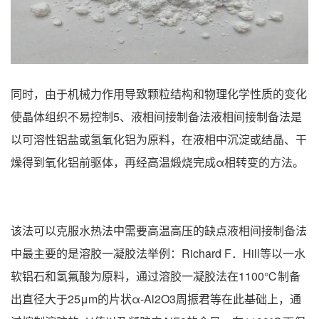
同时，由于机械力作用导致颗粒结构和物理化学性质的变化
使晶体组织不易控制5、液相间接制备法液相间接制备法是
以可溶性铝盐或氢氧化铝为原料，在液相中沉淀或结晶、干
燥得到氧化铝前驱体，再经高温煅烧完成α相转变的方法。
该法可以克服水热法中需要高温高压的缺点液相间接制备法
中最主要的是溶胶一凝胶法举例：Richard F．Hill等以一水
软铝石和氢氟酸为原料，通过溶胶一凝胶法在1100℃制备
出直径大于25μm的片状α-Al2O3周振君等在此基础上，通