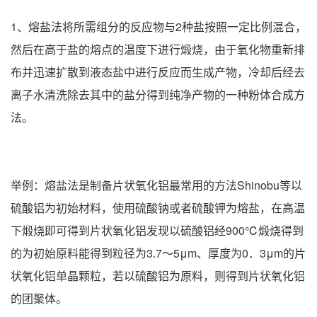
1、熔盐法将所需组分的反应物与2种盐按照一定比例混合，
然后在高于盐的熔点的温度下进行煅烧，由于氧化物重新排
布并迅速扩散到液态盐中进行反应而生成产物，冷却后经去
离子水清洗除去其中的盐分得到纯净产物的一种粉体合成方
法。
举例：熔盐法是制备片状氧化铝最常用的方法Shinobu等以
硫酸铝为初始材料，使用硫酸钠或者硫酸钾为熔盐，在高温
下煅烧即可得到片状氧化铝发现以硫酸铝经900℃煅烧得到
的为初始原料能得到粒径为3.7～5μm、厚度为0．3μm的片
状氧化铝单晶颗粒，若以硫酸铝为原料，则得到片状氧化铝
的团聚体。