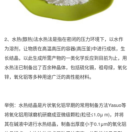
2、水热(醇热)法水热法是指在密闭的压力环境下，以水作
为溶剂，让物质在高温高压的容器(高压釜)中进行成核，生
长结晶，以此生成所需产物的一类化学反应到目前为止，用
水热法已制备出了百余种晶体，包括硫化镉，祖母绿，氧化
锌，氧化铝等多种用途广泛的高性能材料。
举例：水热结晶是片状氧化铝早期的常用制备方法Yasuo等
将氧化铝用球磨机研磨成亚微级颗粒(粒径≤1.0μ m)，并将
其在碱液中进行水热结晶，制备出厚度小于0.1μm的氧化铝