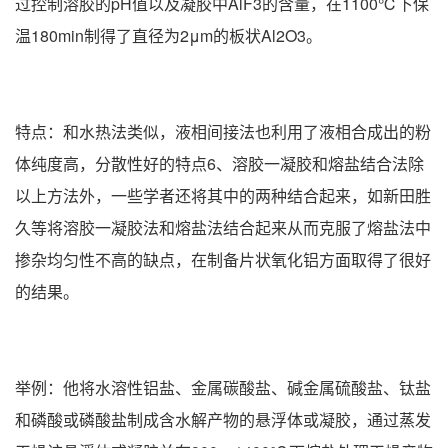
过控制溶胶的pH值以及凝胶中AlF3的含量，在1100℃下保
温180min制得了直径为2μm的板状Al2O3。
特点：和水热法类似，液相间接法也利用了液相合成出的粉
体纯度高，分散性好的特点6、溶胶一凝胶和熔盐结合法除
以上方法外，一些学者还将其中的两种结合起来，如新田胜
久等将溶胶一凝胶法和熔盐法结合起来从而克服了熔盐法中
掺杂均匀性不高的缺点，在制备片状氧化铝方面取得了很好
的结果。
举例：他将水溶性铝盐、金属碳酸盐、碱金属硫酸盐、钛盐
和磷酸或磷酸盐制成含水解产物的悬浮体或凝胶，通过蒸发