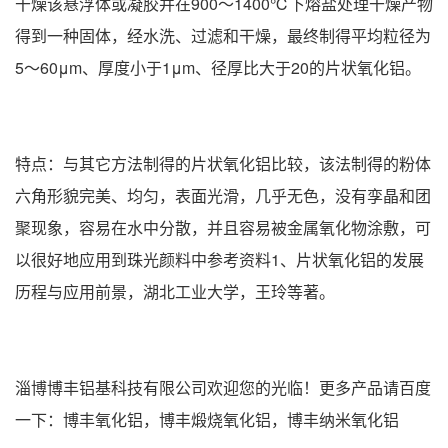
干燥该悬浮体或凝胶并在900～1400℃下熔盐处理干燥产物
得到一种固体，经水洗、过滤和干燥，最终制得平均粒径为
5～60μm、厚度小于1μm、径厚比大于20的片状氧化铝。
特点：与其它方法制得的片状氧化铝比较，该法制得的粉体
六角形貌完美、均匀，表面光滑，几乎无色，没有孪晶和团
聚现象，容易在水中分散，并且容易被金属氧化物涂敷，可
以很好地应用到珠光颜料中参考资料1、片状氧化铝的发展
历程与应用前景，湖北工业大学，王玲等著。
淄博博丰铝基科技有限公司
欢迎您的光临！更多产品请百度
一下：博丰氧化铝，博丰煅烧氧化铝，博丰纳米氧化铝