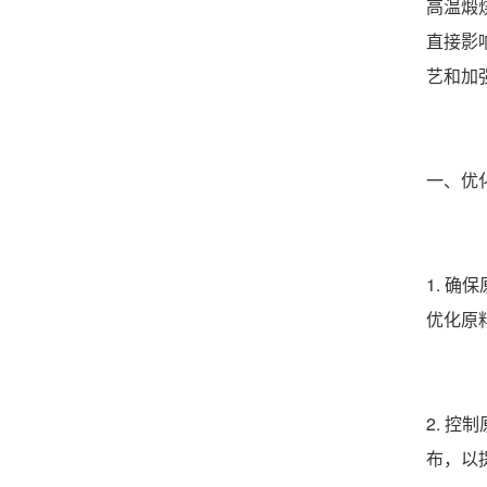
高温煅
直接影
艺和加
一、优
1. 
优化原
2. 
布，以