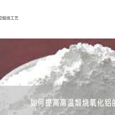
控煅烧工艺